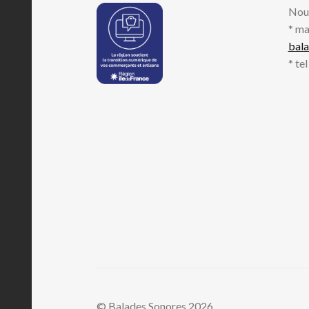
Nou
* ma
bal
* te
© Balades Sonores 2026