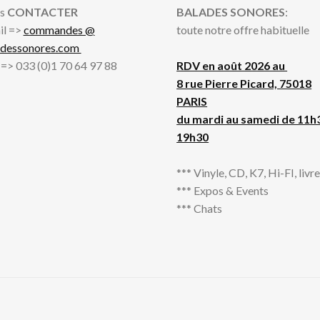
s
CONTACTER
BALADES SONORES
:
il =>
commandes @
toute notre offre habituelle
adessonores.com
l => 033 (0)1 70 64 97 88
RDV en août 2026 au
8 rue Pierre Picard, 75018
PARIS
du mardi au samedi de 11h
19h30
*** Vinyle, CD, K7, Hi-FI, livres
*** Expos & Events
*** Chats