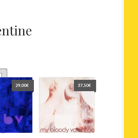
entine
29,00
€
37,50
€