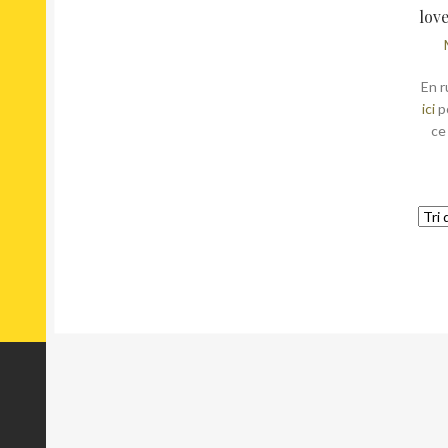
love
En r
ici
p
ce