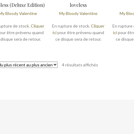
less (Deluxe Edition)
loveless
My Bloody Valentine
My Bloody Valentine
My Bloo
upture de stock.
Cliquer
En rupture de stock.
Cliquer
En rupture 
our être prévenu quand
ici
pour être prévenu quand
ici
pour êtr
 disque sera de retour.
ce disque sera de retour.
ce disque
Trié
4 résultats affichés
du
plus
récent
au
plus
ancien