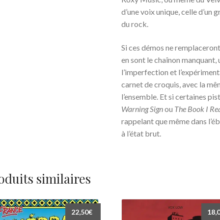
d’une voix unique, celle d’un g
du rock.
Si ces démos ne remplaceront 
en sont le chaînon manquant, 
l’imperfection et l’expérimen
carnet de croquis, avec la mê
l’ensemble. Et si certaines pis
Warning Sign
ou
The Book I Re
rappelant que même dans l’éba
à l’état brut.
oduits similaires
22,50
€
18,