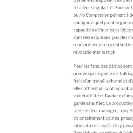
fera leur singularité. Pourta
ou
No Compassion
peinent à d
souligne à quel point le génie
capacité à affiner leurs idées 
sont des esquisses, pas des ch
rend précieux : on y entend le
révolutionner le rock.
Pour les fans, ces démos sont
preuve que le génie de Talkin
fruit d’un travail acharné et d
elles offrent un contrepoint b
vulnérabilité et l’audace d’un
garde sans filet. La product
l’aide de leur manager, Tony B
volontairement épurée, presque
laboratoire créatif. On y perç
Roxy Music, ou même du Velv