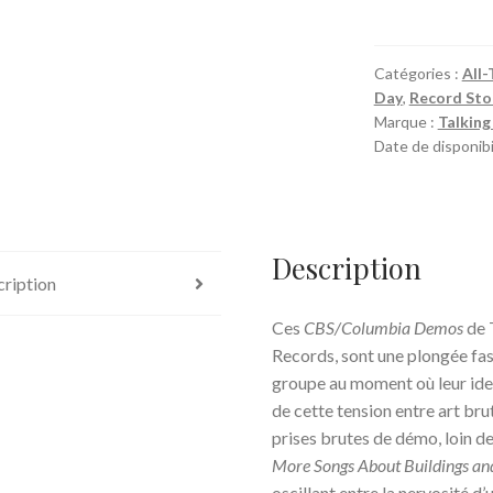
The
CBS/Columbia
Demos
Catégories :
All-
Day
,
Record Sto
Marque :
Talkin
Date de disponibil
Description
ription
Ces
CBS/Columbia Demos
de 
Records, sont une plongée fasc
groupe au moment où leur ide
de cette tension entre art bru
prises brutes de démo, loin de
More Songs About Buildings an
oscillant entre la nervosité d’