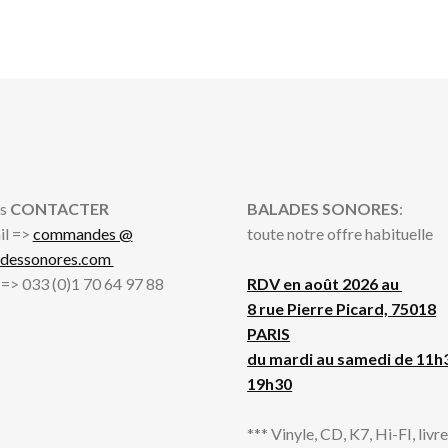
s
CONTACTER
BALADES SONORES
:
il =>
commandes @
toute notre offre habituelle
adessonores.com
l => 033 (0)1 70 64 97 88
RDV en août 2026 au
8 rue Pierre Picard, 75018
PARIS
du mardi au samedi de 11h
19h30
*** Vinyle, CD, K7, Hi-FI, livres