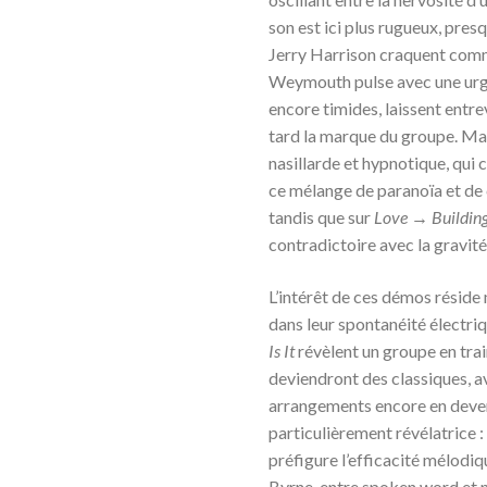
son est ici plus rugueux, pres
Jerry Harrison craquent comm
Weymouth pulse avec une urgen
encore timides, laissent entrev
tard la marque du groupe. Mais
nasillarde et hypnotique, qui c
ce mélange de paranoïa et de
tandis que sur
Love → Building
contradictoire avec la gravité
L’intérêt de ces démos réside
dans leur spontanéité électri
Is It
révèlent un groupe en trai
deviendront des classiques, a
arrangements encore en deven
particulièrement révélatrice : 
préfigure l’efficacité mélodi
Byrne, entre spoken word et 