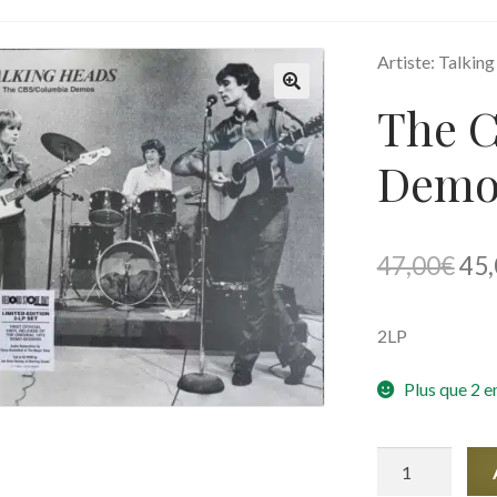
Artiste: Talkin
The 
🔍
Demo
Le
47,00
€
45,
pri
2LP
init
étai
Plus que 2 e
47,
quantité
de