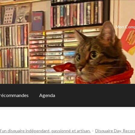
Mon Com
récommandes
Agenda
d’un disquaire indépendant, passionné et artisan.
Disquaire Day, Recor