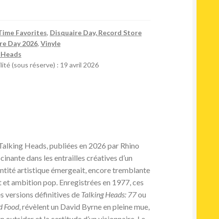
Time Favorites
,
Disquaire Day, Record Store
re Day 2026
,
Vinyle
g Heads
ité (sous réserve) : 19 avril 2026
Talking Heads, publiées en 2026 par Rhino
inante dans les entrailles créatives d’un
ntité artistique émergeait, encore tremblante
t et ambition pop. Enregistrées en 1977, ces
s versions définitives de
Talking Heads: 77
ou
d Food
, révèlent un David Byrne en pleine mue,
un outsider et la certitude d’un visionnaire. Le