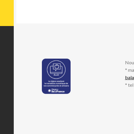
Nou
* ma
bal
* te