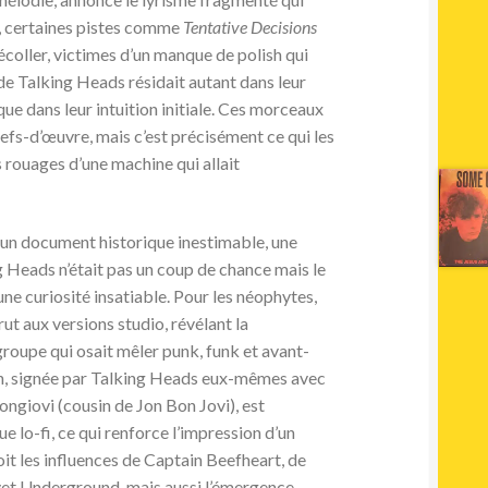
nt, certaines pistes comme
Tentative Decisions
écoller, victimes d’un manque de polish qui
 de Talking Heads résidait autant dans leur
que dans leur intuition initiale. Ces morceaux
efs-d’œuvre, mais c’est précisément ce qui les
s rouages d’une machine qui allait
 un document historique inestimable, une
g Heads n’était pas un coup de chance mais le
’une curiosité insatiable. Pour les néophytes,
rut aux versions studio, révélant la
 groupe qui osait mêler punk, funk et avant-
ion, signée par Talking Heads eux-mêmes avec
ongiovi (cousin de Jon Bon Jovi), est
 lo-fi, ce qui renforce l’impression d’un
oit les influences de Captain Beefheart, de
et Underground, mais aussi l’émergence