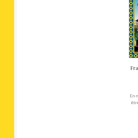
Fra
En r
êtr