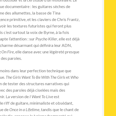
que documentaire : les guitares sèches de
e des allumettes, la basse de Tina
ce primitive, et les claviers de Chris Frantz,
oir les textures futuristes qui feront plus
 c’est surtout la voix de Byrne, à la fois
apte l’attention : sur
Psycho Killer
, elle est déjà
 charme désarmant qui définira leur ADN,
 On Fire
, elle danse avec une légèreté presque
 des paroles.
 moins dans leur perfection technique que
que.
The Girls Want To Be With The Girls
et
Who
n de tester des structures narratives qui
vec des paroles déjà ciselées mais des
ir. La version de
I Want To Live
est
le riff de guitare, minimaliste et obsédant,
que de
Once in a Lifetime
, tandis que le chant de
mélodie, annonce le lyrisme fragmenté qui