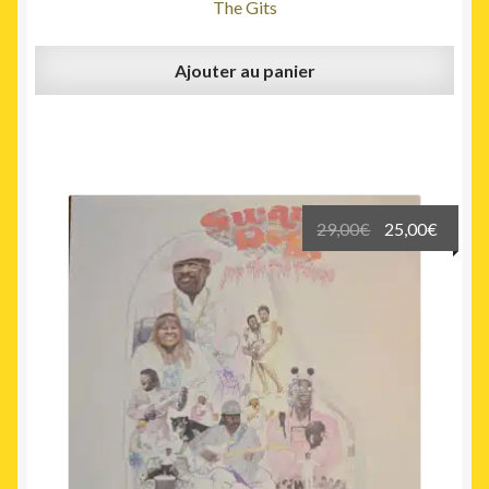
The Gits
Ajouter au panier
Le
Le
29,00
€
25,00
€
prix
prix
initial
actuel
était :
est :
29,00€.
25,00€