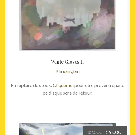
White Gloves II
Khruangbin
En rupture de stock.
Cliquer ici
pour être prévenu quand
ce disque sera de retour.
Le
Le
32,00
€
29,00
€