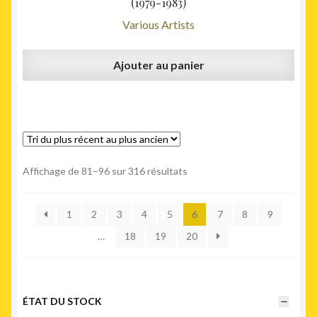
(1979-1983)
Various Artists
Ajouter au panier
Trié
Affichage de 81–96 sur 316 résultats
du
plus
1
2
3
4
5
6
7
8
9
récent
au
…
18
19
20
plus
ancien
ÉTAT DU STOCK