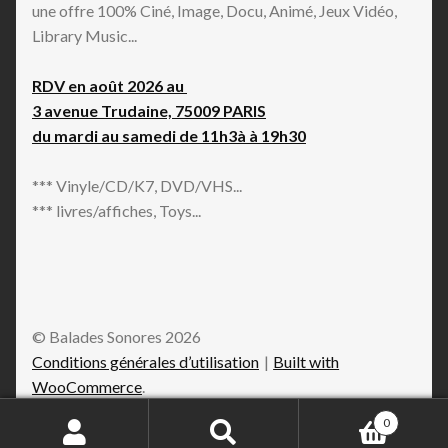
une offre 100% Ciné, Image, Docu, Animé, Jeux Vidéo,
Library Music...
RDV en août 2026 au
3 avenue Trudaine, 75009 PARIS
du mardi au samedi de 11h3à à 19h30
*** Vinyle/CD/K7, DVD/VHS...
*** livres/affiches, Toys...
© Balades Sonores 2026
Conditions générales d’utilisation
Built with
WooCommerce
.
0
Recherche
Recherche