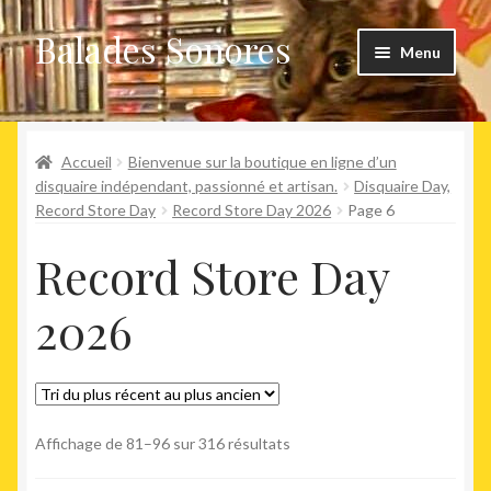
Balades Sonores
Aller
Aller
Menu
à
au
la
contenu
Boutique
navigation
Ouvrir
Accueil
Bienvenue sur la boutique en ligne d’un
Nouveaux arrivages
le
disquaire indépendant, passionné et artisan.
Disquaire Day,
Record Store Day
Record Store Day 2026
Page 6
menu
Précommandes
enfant
Record Store Day
Agenda
2026
Trié
Affichage de 81–96 sur 316 résultats
du
plus