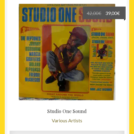
Le
Le
42,00
€
39,00
€
prix
prix
initial
actuel
était :
est :
42,00€.
39,00€
Studio One Sound
Various Artists