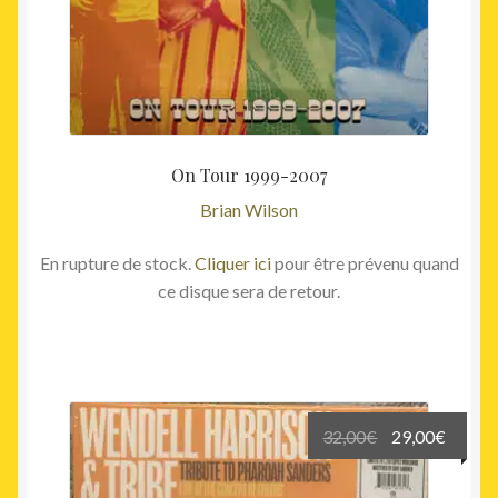
On Tour 1999-2007
Brian Wilson
En rupture de stock.
Cliquer ici
pour être prévenu quand
ce disque sera de retour.
Le
Le
32,00
€
29,00
€
prix
prix
initial
actuel