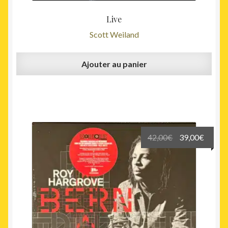
Live
Scott Weiland
Ajouter au panier
Le
Le
42,00
€
39,00
€
prix
prix
initial
actuel
était :
est :
42,00€.
39,00€