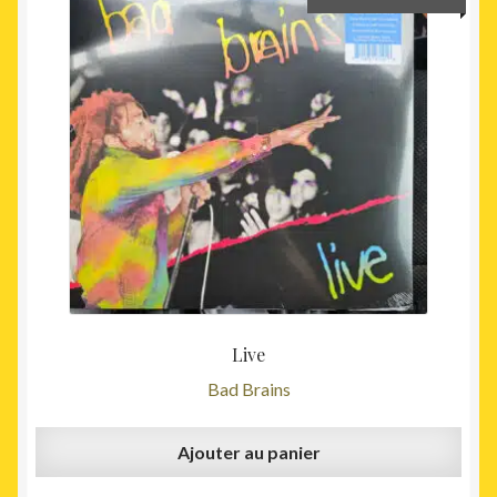
prix
prix
initial
actuel
était :
est :
32,00€.
29,00€
Live
Bad Brains
Ajouter au panier