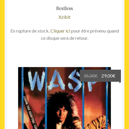
Restless
Xzibit
En rupture de stock.
Cliquer ici
pour être prévenu quand
ce disque sera de retour.
Le
Le
35,00
€
29,00
€
prix
prix
initial
actuel
était :
est :
35,00€.
29,00€