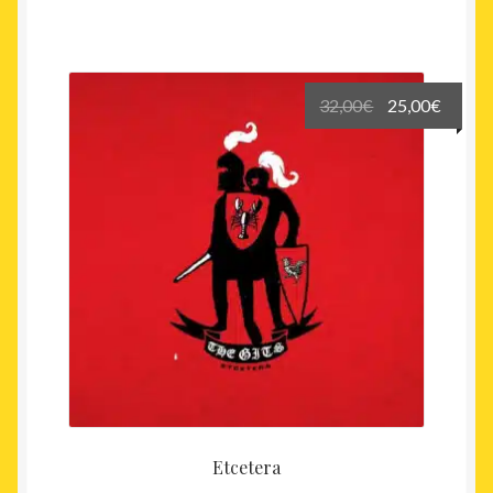
Le
Le
32,00
€
25,00
€
prix
prix
initial
actuel
était :
est :
32,00€.
25,00€
Etcetera