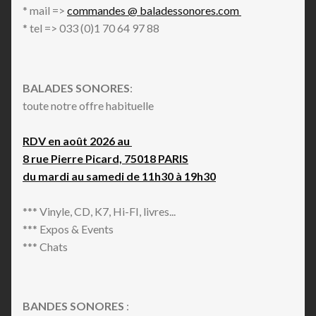
* mail =>
commandes @ baladessonores.com
* tel => 033 (0)1 70 64 97 88
BALADES SONORES
:
toute notre offre habituelle
RDV en août 2026 au
8 rue Pierre Picard, 75018 PARIS
du mardi au samedi de 11h30 à 19h30
*** Vinyle, CD, K7, Hi-FI, livres...
*** Expos & Events
*** Chats
BANDES SONORES
: